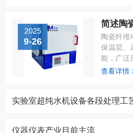
2025
陶瓷纤维
9-26
保温层、
能，广泛
领域。其
查看详情 
1800
加...
实验室超纯水机设备各段处理工
仪器仪表产业目前主流